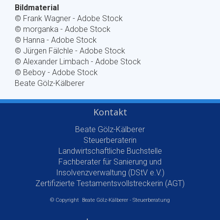
Bildmaterial
© Frank Wagner - Adobe Stock
© morganka - Adobe Stock
© Hanna - Adobe Stock
© Jürgen Fälchle - Adobe Stock
© Alexander Limbach - Adobe Stock
© Beboy - Adobe Stock
Beate Gölz-Kälberer
Kontakt
Beate Gölz-Kälberer
Steuerberaterin
Landwirtschaftliche Buchstelle
Fachberater für Sanierung und
Insolvenzverwaltung (DStV e.V.)
Zertifizierte Testamentsvollstreckerin (AGT)
© Copyright Beate Gölz-Kälberer - Steuerberatung